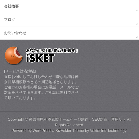
会社概要
ブログ
お問い合わせ
[サービス対応地域]
直接お伺いしてお打ち合わせ可能な地域は神
奈川県相模原市とその周辺地域となります。
ご遠方のお客様の場合はお電話、メールでご
対応をさせて頂きます。ご相談は無料でさせ
て頂いております。
Copyright ©
神奈川県相模原市ホームページ制作、SEO対策、運用なら
All
Rights Reserved.
Powered by
WordPress
&
BizVektor Theme
by
Vektor,Inc.
technology.