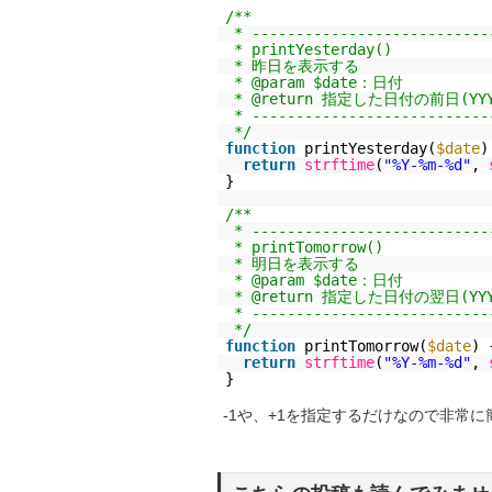
/**
* ---------------------------
* printYesterday()
* 昨日を表示する
* @param $date：日付
* @return 指定した日付の前日(YYYY
* ---------------------------
*/
function
printYesterday(
$date
)
return
strftime
(
"%Y-%m-%d"
,
}
/**
* ---------------------------
* printTomorrow()
* 明日を表示する
* @param $date：日付
* @return 指定した日付の翌日(YYYY
* ---------------------------
*/
function
printTomorrow(
$date
) 
return
strftime
(
"%Y-%m-%d"
,
}
-1や、+1を指定するだけなので非常に