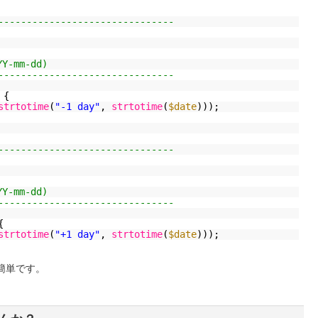
-------------------------------
-mm-dd)
-------------------------------
 {
strtotime
(
"-1 day"
,
strtotime
(
$date
)));
-------------------------------
-mm-dd)
-------------------------------
{
strtotime
(
"+1 day"
,
strtotime
(
$date
)));
簡単です。