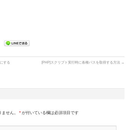
うにする
[PHP]スクリプト実行時に各種パスを取得する方法
→
りません。
*
が付いている欄は必須項目です