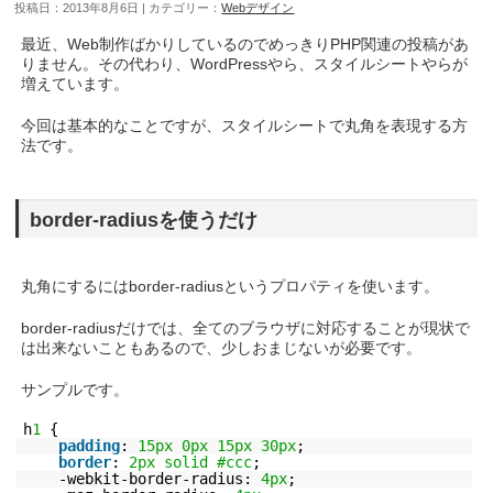
投稿日：2013年8月6日 | カテゴリー：
Webデザイン
最近、Web制作ばかりしているのでめっきりPHP関連の投稿があ
りません。その代わり、WordPressやら、スタイルシートやらが
増えています。
今回は基本的なことですが、スタイルシートで丸角を表現する方
法です。
border-radiusを使うだけ
丸角にするにはborder-radiusというプロパティを使います。
border-radiusだけでは、全てのブラウザに対応することが現状で
は出来ないこともあるので、少しおまじないが必要です。
サンプルです。
h
1
{
padding
:
15px
0px
15px
30px
;
border
:
2px
solid
#ccc
;
-webkit-border-radius:
4px
;