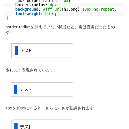
-moz-border-radius:
4px
;
border-radius:
4px
;
background
:
#fff
url
(h
1
.png)
10px
no-repeat
;
font-weight
:
bold
;
}
border-radiusを加えていない状態だと、角は直角だったもの
が・・・
少し丸く表現されています。
4pxを10pxにすると、さらに丸さが強調されます。