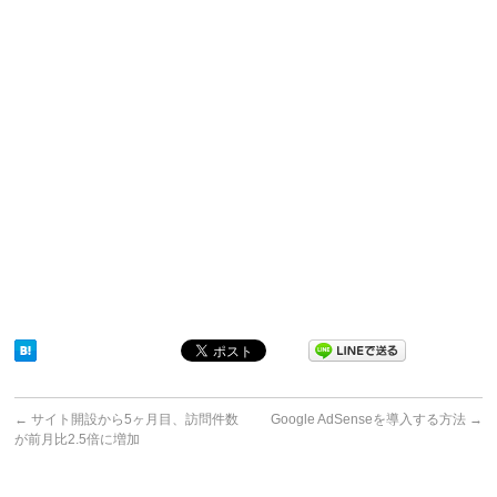
←
サイト開設から5ヶ月目、訪問件数
Google AdSenseを導入する方法
→
が前月比2.5倍に増加