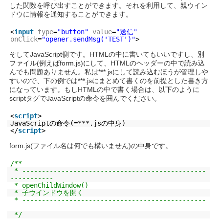
した関数を呼び出すことができます。それを利用して、親ウイン
ドウに情報を通知することができます。
<
input
type
=
"button"
value
=
"送信"
onClick
=
"opener.sendMsg('TEST')"
>
そしてJavaScript側です。HTMLの中に書いてもいいですし、別
ファイル(例えばform.js)にして、HTMLのヘッダーの中で読み込
んでも問題ありません。私は***.jsにして読み込むほうが管理しや
すいので、下の例では***.jsにまとめて書くのを前提とした書き方
になっています。もしHTMLの中で書く場合は、以下のように
scriptタグでJavaScriptの命令を囲んでください。
<
script
>
JavaScriptの命令(=***.jsの中身)
</
script
>
form.js(ファイル名は何でも構いません)の中身です。
/**
* -----------------------------------------------
-----------
* openChildWindow()
* 子ウインドウを開く
* -----------------------------------------------
-----------
*/