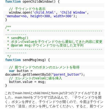
function
openChildWindow() {
// 子ウインドウを表示
window.open(
'child.html'
,
'Child Window'
,
'menubar=no, height=300, width=300'
);
}
/**
* -----------------------------------------------
-----------
* sendMsg()
* ボタンのvalueを子ウインドウから通知してきた内容に変更
* @param msg:子ウインドウから受信した文字列
* -----------------------------------------------
-----------
*/
function
sendMsg(msg) {
// 親ウインドウのボタンのエレメントを取得
var
button =
document.getElementById(
"parent_button"
);
// エレメントのvalueに値を挿入
button.value = msg;
}
これでmain.htmlとchild.htmlとform.jsの3つのファイルができま
した。main.htmlをブラウザで読み込んで、「子ウインドウを開
く」ボタンを押すと、子ウインドウが開くので、今度は子ウイン
ドウの「送信」ボタンを押してみてください。すると、親ウイン