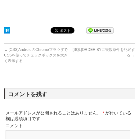
←
[CSS]AndroidのChromeブラウザで
[SQL]ORDER BYに複数条件を記述す
CSSを使ってチェックボックスを大き
る
→
く表示する
コメントを残す
メールアドレスが公開されることはありません。
*
が付いている
欄は必須項目です
コメント