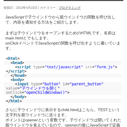
投稿日：2013年4月22日 | カテゴリー：
プログラミング
JavaScriptで子ウインドウから親ウインドウの関数を呼び出し
て、内容を通知する方法をご紹介します。
まずは子ウインドウをオープンするためのHTMLです。名前は
main.htmlとでもします。
onClickイベントでJavaScriptの関数を呼び出すように書いていま
す。
<
html
>
<
head
>
<
script
type
=
"text/javascript"
src
=
"form.js"
>
</
script
>
</
head
>
<
body
>
<
input
type
=
"button"
id
=
"parent_button"
value
=
"子ウインドウを開く"
onClick
=
"openChildWindow()"
>
</
body
>
</
html
>
さらに子ウインドウに表示するchild.htmlはこちら。TESTという
文字列を親ウインドウに送ります。
ポイントはopenerという変数です。子ウインドウは開いてくれた
親ウインドウを覚えているので、openerの後にJavaScriptで定義