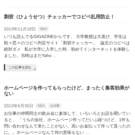
剽窃（ひょうせつ）チェッカーでコピペ乱用防止！
2013年11月18日
SEO
いつも読んでるGIGAZINEからです。 大学教授は大喜び、学生は
戦々恐々のコピペ判定サイト「剽窃チェッカー」 論文のコピペは
絶対ダメ 私が大学に入学した時、初めてインターネットを体験し
ました。当時はまだYaho …
この記事を読む
ホームページを作ってもらったけど、まったく集客効果が
ない
2013年6月30日
SEO
お仕事
お仕事の仲間同士の飲み会に参加して、いろいろとお話を聞いてい
ると、 「うちの会社、ホームページ作ってだいぶ経つけど、1件も
問い合わせなんて来たことがない。高いお金払って作って貰ったの
に。。ホームページなんて何の意味もない …